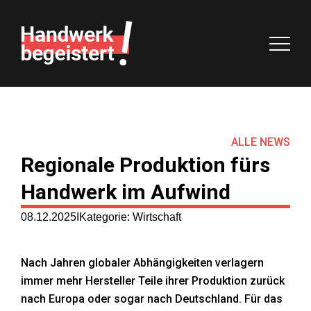
Handwerk begeistert!
Start
Ziele
ALLE NEWS
Regionale Produktion fürs
Agenda
Handwerk im Aufwind
Macher
08.12.2025
Kategorie: Wirtschaft
Partner
Nach Jahren globaler Abhängigkeiten verlagern
immer mehr Hersteller Teile ihrer Produktion zurück
Vorteile
nach Europa oder sogar nach Deutschland. Für das