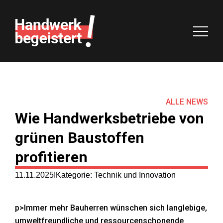
Handwerk begeistert!
Start
Ziele
ALLE NEWS
Wie Handwerksbetriebe von
Agenda
grünen Baustoffen
profitieren
Macher
11.11.2025
Kategorie: Technik und Innovation
Partner
p>Immer mehr Bauherren wünschen sich langlebige,
Vorteile
umweltfreundliche und ressourcenschonende