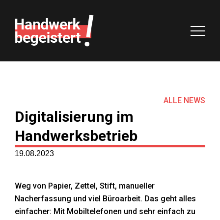
Handwerk begeistert!
Start
Ziele
ALLE NEWS
Digitalisierung im
Agenda
Handwerksbetrieb
Macher
19.08.2023
Partner
Weg von Papier, Zettel, Stift, manueller
Nacherfassung und viel Büroarbeit. Das geht alles
Vorteile
einfacher: Mit Mobiltelefonen und sehr einfach zu