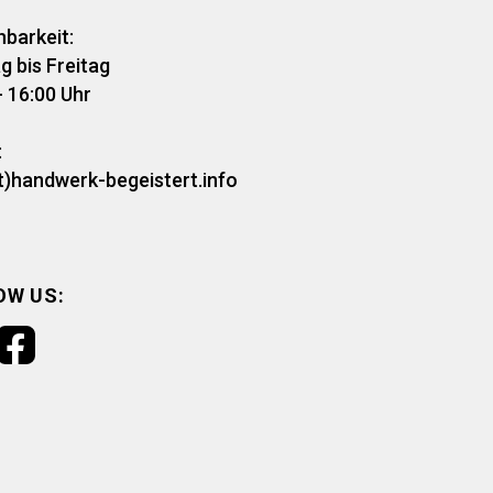
hbarkeit:
 bis Freitag
- 16:00 Uhr
:
t)handwerk-begeistert.info
OW US: