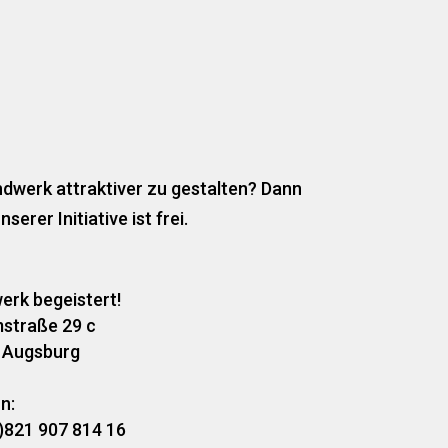
ndwerk attraktiver zu gestalten? Dann
rer Initiative ist frei.
rk begeistert!
straße 29 c
 Augsburg
n:
)821 907 814 16