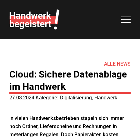
Handwerk begeistert!
Start
Ziele
ALLE NEWS
Cloud: Sichere Datenablage
Agenda
im Handwerk
Macher
27.03.2024
Kategorie: Digitalisierung, Handwerk
Partner
In vielen
Handwerksbetrieben
stapeln sich immer
noch Ordner, Lieferscheine und Rechnungen in
Vorteile
meterlangen Regalen. Doch Papierakten kosten